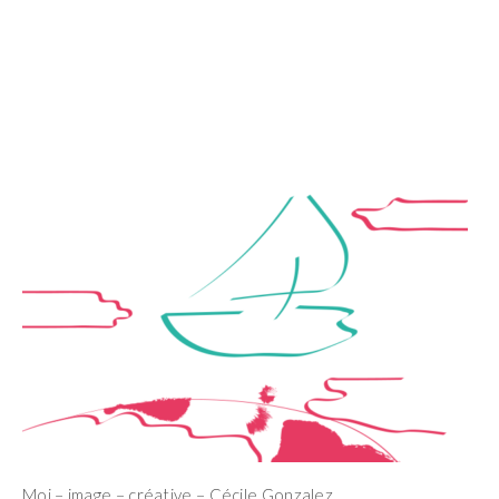
Moi – image – créative – Cécile Gonzalez